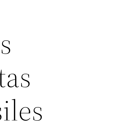
es
tas
iles