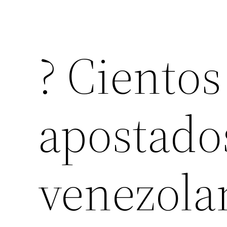
? Cientos
apostados
venezola