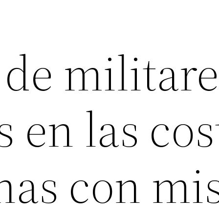
 de militar
 en las cos
nas con mis